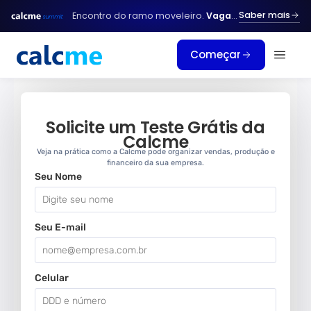
Ir
Saber mais
Encontro do ramo moveleiro.
Vagas limitadas.
para
o
Começar
conteúdo
Solicite um Teste Grátis da
Calcme
Veja na prática como a Calcme pode organizar vendas, produção e
financeiro da sua empresa.
Seu Nome
Seu E-mail
Celular