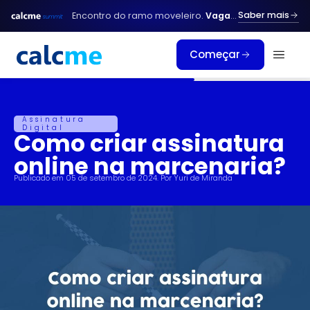
Ir
Saber mais
Encontro do ramo moveleiro.
Vagas limitadas.
para
o
Começar
conteúdo
Assinatura
Digital
Como criar assinatura
online na marcenaria?
Publicado em
05 de setembro de 2024
. Por
Yuri de Miranda