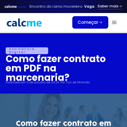
Ir
Saber mais
Encontro do ramo moveleiro.
Vagas limitadas.
para
o
Começar
conteúdo
Assinatura
Digital
Como fazer contrato
em PDF na
marcenaria?
Publicado em
11 de outubro de 2024
. Por
Yuri de Miranda