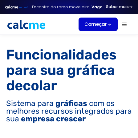
Ir
Saber mais
Encontro do ramo moveleiro.
Vagas limitadas.
para
o
Começar
conteúdo
Funcionalidades
para sua gráfica
decolar
Sistema para
gráficas
com os
melhores recursos integrados para
sua
empresa crescer