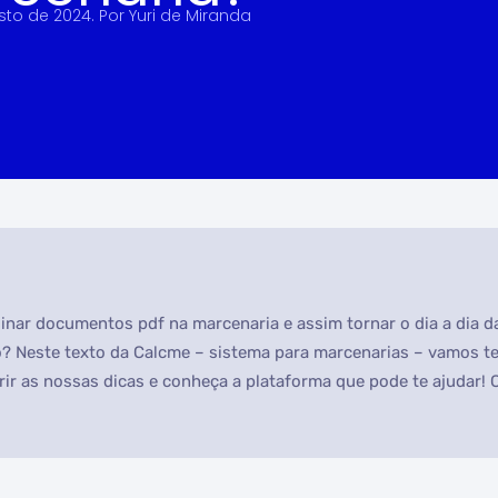
sto de 2024
. Por
Yuri de Miranda
inar documentos pdf na marcenaria e assim tornar o dia a dia 
o? Neste texto da Calcme – sistema para marcenarias – vamos t
ir as nossas dicas e conheça a plataforma que pode te ajudar!