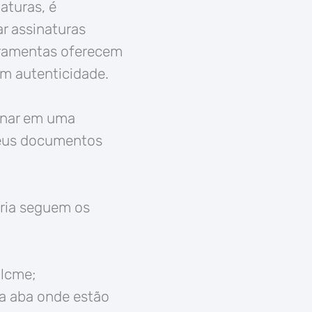
aturas, é
r assinaturas
erramentas oferecem
om autenticidade.
sinar em uma
seus documentos
ria seguem os
lcme;
 a aba onde estão