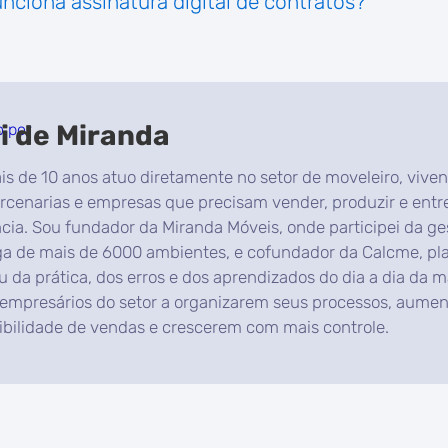
ciona assinatura digital de contratos?
i de Miranda
o por
s de 10 anos atuo diretamente no setor de moveleiro, vivend
rcenarias e empresas que precisam vender, produzir e ent
ncia. Sou fundador da Miranda Móveis, onde participei da ge
ga de mais de 6000 ambientes, e cofundador da Calcme, pl
 da prática, dos erros e dos aprendizados do dia a dia da m
 empresários do setor a organizarem seus processos, aume
sibilidade de vendas e crescerem com mais controle.