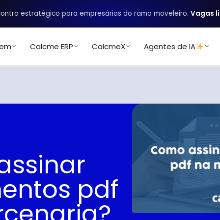
ontro estratégico para empresários do ramo moveleiro.
Vagas l
uem
Calcme ERP
CalcmeX
Agentes de IA
ssinar
entos pdf
cenaria?