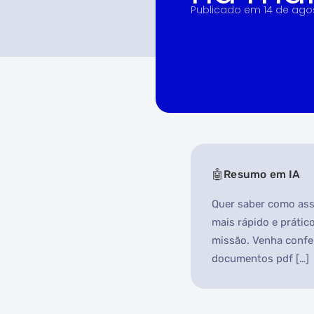
Publicado em
14 de ago
Resumo em IA
Quer saber como ass
mais rápido e prátic
missão. Venha confer
documentos pdf […]