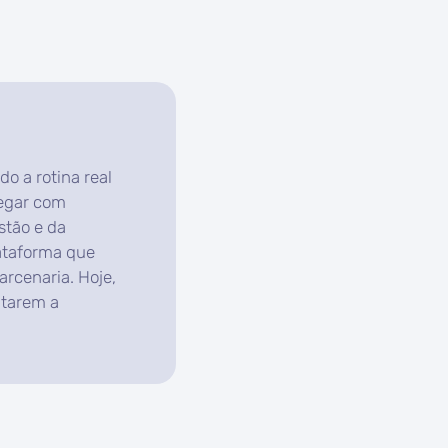
o a rotina real
regar com
stão e da
ataforma que
arcenaria. Hoje,
ntarem a