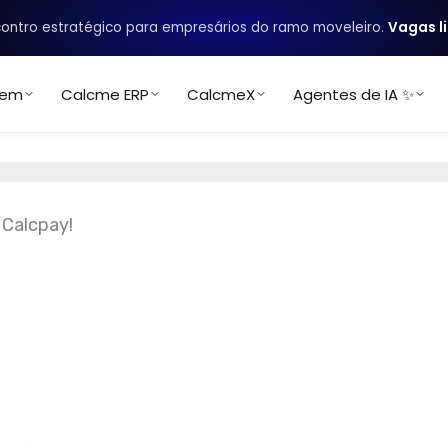
ontro estratégico para empresários do ramo moveleiro.
Vagas l
uem
Calcme ERP
CalcmeX
Agentes de IA ✨
 Calcpay!