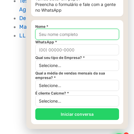
Teste Grátis
Agendar
Demonstração
Materiais Gratuitos
LLMs.txt