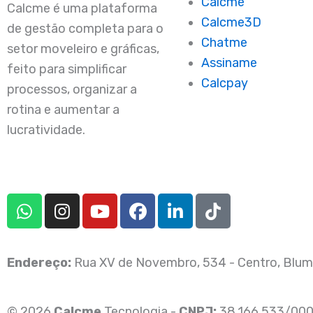
Calcme
Calcme é uma plataforma
Calcme3D
de gestão completa para o
Chatme
setor moveleiro e gráficas,
Assiname
feito para simplificar
Calcpay
processos, organizar a
rotina e aumentar a
lucratividade.
W
I
Y
F
L
T
h
n
o
a
i
i
a
s
u
c
n
k
t
t
t
e
k
t
Endereço:
Rua XV de Novembro, 534 - Centro, Blumen
s
a
u
b
e
o
a
g
b
o
d
k
p
r
e
o
i
© 2026
Calcme
Tecnologia -
CNPJ:
38.166.533/000