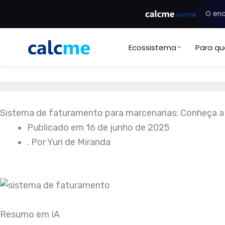
Ir
O enc
para
o
Ecossistema
Para q
conteúdo
Sistema de faturamento para marcenarias: Conheça a
Publicado em
16 de junho de 2025
. Por
Yuri de Miranda
Resumo em IA