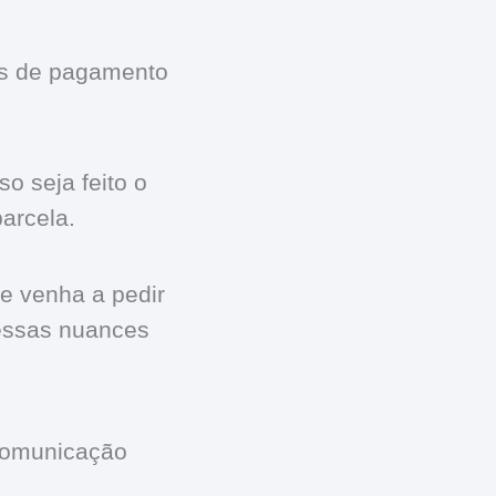
ões de pagamento
o seja feito o
arcela.
te venha a pedir
 essas nuances
 comunicação