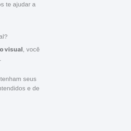
s te ajudar a
al?
o visual
, você
.
s tenham seus
ntendidos e de