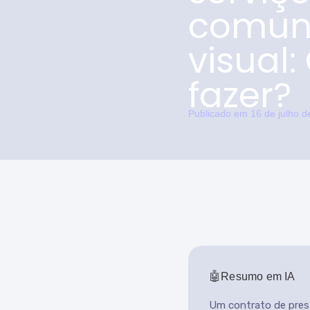
comun
visual
fazer?
Publicado em
16 de julho 
Resumo em IA
Um contrato de prest