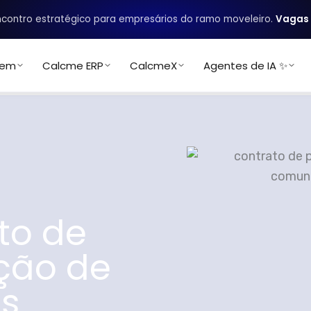
contro estratégico para empresários do ramo moveleiro.
Vagas 
uem
Calcme ERP
CalcmeX
Agentes de IA ✨
to de
ção de
os