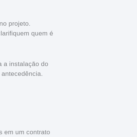
no projeto.
larifiquem quem é
 a instalação do
m antecedência.
s em um contrato