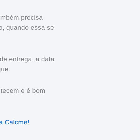
mbém precisa
o, quando essa se
de entrega, a data
que.
ntecem e é bom
a Calcme!