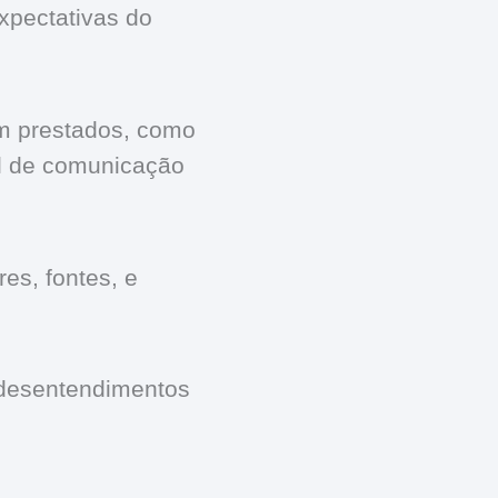
xpectativas do
em prestados, como
al de comunicação
es, fontes, e
 desentendimentos