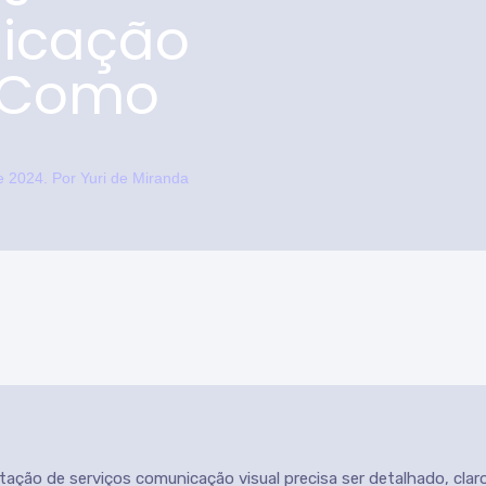
icação
: Como
de 2024
. Por
Yuri de Miranda
ação de serviços comunicação visual precisa ser detalhado, claro 