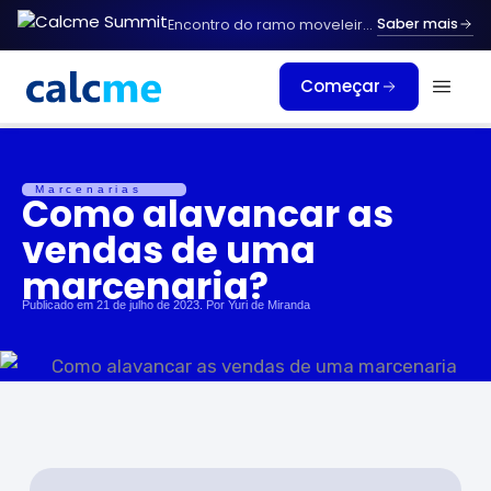
Ir
Saber mais
Encontro do ramo moveleiro.
Vagas limitada
para
o
Começar
conteúdo
Marcenarias
Como alavancar as
vendas de uma
marcenaria?
Publicado em
21 de julho de 2023
. Por
Yuri de Miranda