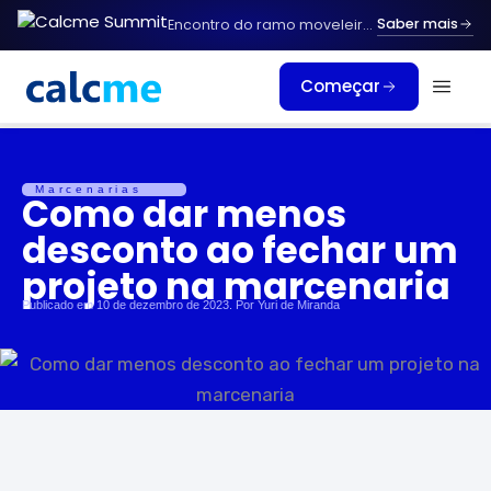
Ir
Saber mais
Encontro do ramo moveleiro.
Vagas limitada
para
o
Começar
conteúdo
Marcenarias
Como dar menos
desconto ao fechar um
projeto na marcenaria
Publicado em
10 de dezembro de 2023
. Por
Yuri de Miranda