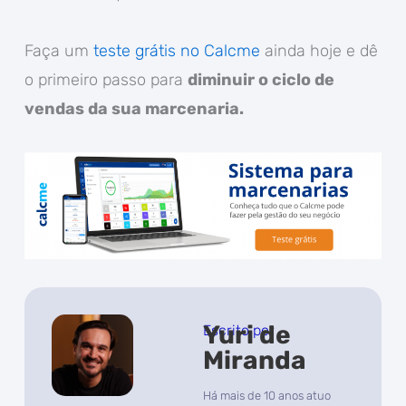
Faça um
teste grátis no Calcme
ainda hoje e dê
o primeiro passo para
diminuir o ciclo de
vendas da sua marcenaria.
Yuri de
Escrito por
Miranda
Há mais de 10 anos atuo