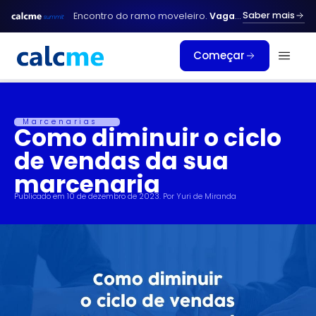
Ir
Saber mais
Encontro do ramo moveleiro.
Vagas limitadas.
para
o
Começar
conteúdo
Marcenarias
Como diminuir o ciclo
de vendas da sua
marcenaria
Publicado em
10 de dezembro de 2023
. Por
Yuri de Miranda