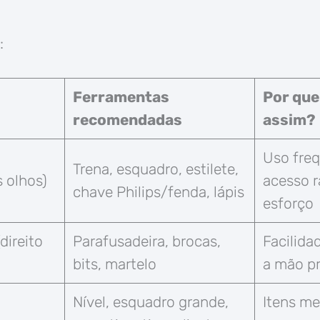
:
Ferramentas
Por que
recomendadas
assim?
Uso freq
Trena, esquadro, estilete,
s olhos)
acesso r
chave Philips/fenda, lápis
esforço
direito
Parafusadeira, brocas,
Facilida
bits, martelo
a mão pr
Nível, esquadro grande,
Itens m