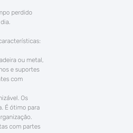
empo perdido
dia.
características:
adeira ou metal,
hos e suportes
entes com
izável. Os
a. É ótimo para
rganização.
tas com partes