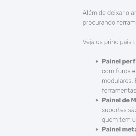
Além de deixar o a
procurando ferram
Veja os principais 
Painel per
com furos e
modulares. É
ferramentas
Painel de 
suportes sã
quem tem um
Painel met