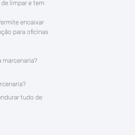
l de limpar e tem
ermite encaixar
pção para oficinas
a marcenaria?
rcenaria?
endurar tudo de
.