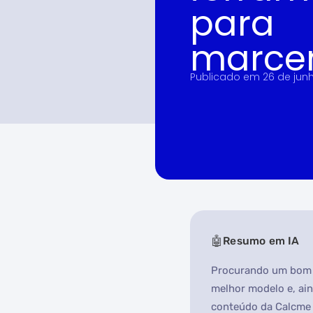
para
marce
Publicado em
26 de jun
Resumo em IA
Procurando um bom p
melhor modelo e, ain
conteúdo da Calcme 