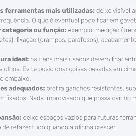
s ferramentas mais utilizadas:
deixe visível 
requência. O que é eventual pode ficar em gavet
 categoria ou função:
exemplo: medição (trena,
iletes), fixação (grampos, parafusos), acabamento 
tura ideal:
os itens mais usados devem ficar entr
os olhos. Evite posicionar coisas pesadas em cim
to embaixo.
tes adequados:
prefira ganchos resistentes, sup
m fixados. Nada improvisado que possa cair no 
pansão:
deixe espaços vazios para futuras ferra
de refazer tudo quando a oficina crescer.