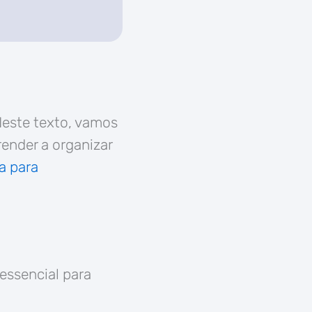
este texto, vamos
render a organizar
a para
ssencial para