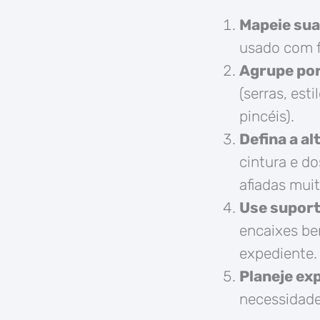
Mapeie sua
usado com f
Agrupe por
(serras, est
pincéis).
Defina a al
cintura e d
afiadas mui
Use supor
encaixes be
expediente.
Planeje ex
necessidade 