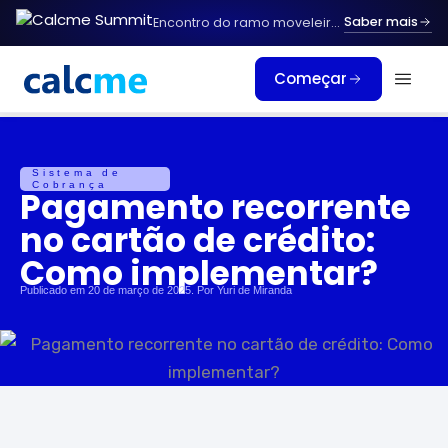
Ir
Saber mais
Encontro do ramo moveleiro.
Vagas limitada
para
o
Começar
conteúdo
Sistema de
Cobrança
Pagamento recorrente
no cartão de crédito:
Como implementar?
Publicado em
20 de março de 2025
. Por
Yuri de Miranda