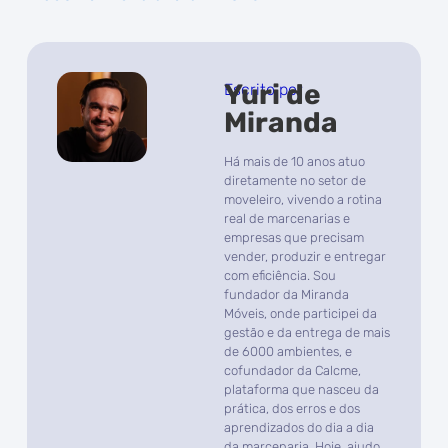
Yuri de
Escrito por
Miranda
Há mais de 10 anos atuo
diretamente no setor de
moveleiro, vivendo a rotina
real de marcenarias e
empresas que precisam
vender, produzir e entregar
com eficiência. Sou
fundador da Miranda
Móveis, onde participei da
gestão e da entrega de mais
de 6000 ambientes, e
cofundador da Calcme,
plataforma que nasceu da
prática, dos erros e dos
aprendizados do dia a dia
da marcenaria. Hoje, ajudo