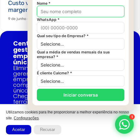
Custo virou estratégia: como proteger
margem na marcenaria em 2026
9 de junho de 2026
Centralize toda a
gestão da sua
empresa em um
único lugar.
Elimine o caos e
gerencie a sua
empresa por
completo em um
único sistema.
Chega de várias
ferramentas no seu
negócio!
Utilizamos cookies para lhe proporcionar a melhor experiência no nosso
site.
Configurações
.
Conheça a
Aceitar
Recusar
Calcme