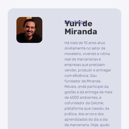
Yuri de
Escrito por
Miranda
Há mais de 10 anos atuo
diretamente no setor de
moveleiro, vivendo a rotina
real de marcenarias e
empresas que precisam
vender, produzir e entregar
com eficiência. Sou
fundador da Miranda
Móveis, onde participei da
gestão e da entrega de mais
de 6000 ambientes, e
cofundador da Calcme,
plataforma que nasceu da
prática, dos erros e dos
aprendizados do dia a dia
da marcenaria. Hoje, ajudo