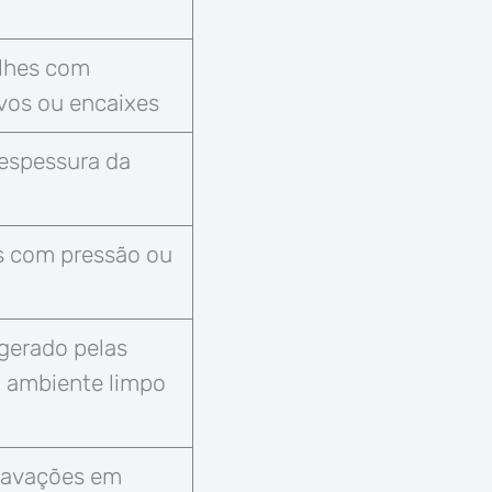
alhes com
vos ou encaixes
 espessura da
ns com pressão ou
gerado pelas
 ambiente limpo
ravações em