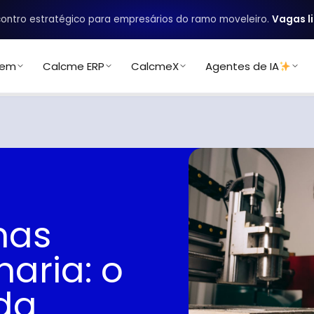
ontro estratégico para empresários do ramo moveleiro.
Vagas l
uem
Calcme ERP
CalcmeX
Agentes de IA
nas
aria: o
da