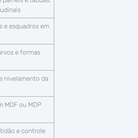
tudinais
os e esquadros em
urvos e formas
e nivelamento da
 em MDF ou MDP
o
tidão e controle