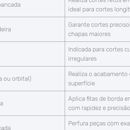
 bancada
ideal para cortes longi
Garante cortes precis
eira
chapas maiores
Indicada para cortes c
irregulares
Realiza o acabamento 
a ou orbital)
superfície
Aplica fitas de borda
da
com rapidez e precisã
Perfura peças com exa
cada