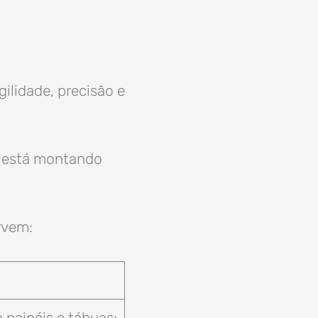
ilidade, precisão e
m está montando
rvem:
 painéis e tábuas;