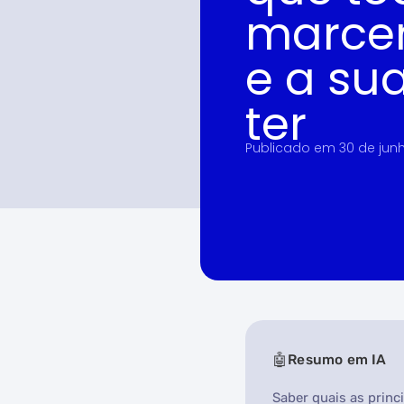
marce
e a su
ter
Publicado em
30 de jun
Resumo em IA
Saber quais as princ