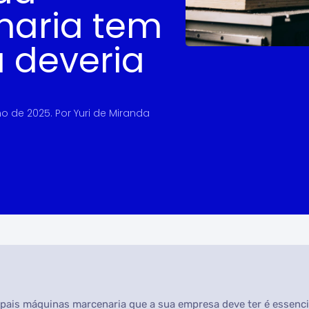
naria tem
a deveria
ho de 2025
. Por
Yuri de Miranda
ipais máquinas marcenaria que a sua empresa deve ter é essencia