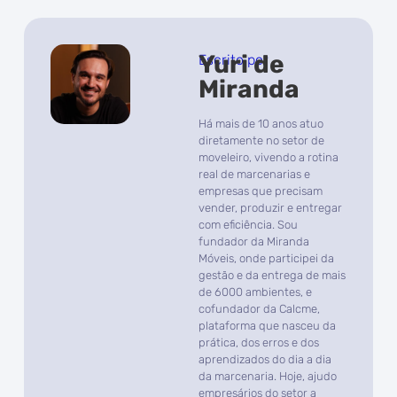
Yuri de
Escrito por
Miranda
Há mais de 10 anos atuo
diretamente no setor de
moveleiro, vivendo a rotina
real de marcenarias e
empresas que precisam
vender, produzir e entregar
com eficiência. Sou
fundador da Miranda
Móveis, onde participei da
gestão e da entrega de mais
de 6000 ambientes, e
cofundador da Calcme,
plataforma que nasceu da
prática, dos erros e dos
aprendizados do dia a dia
da marcenaria. Hoje, ajudo
empresários do setor a