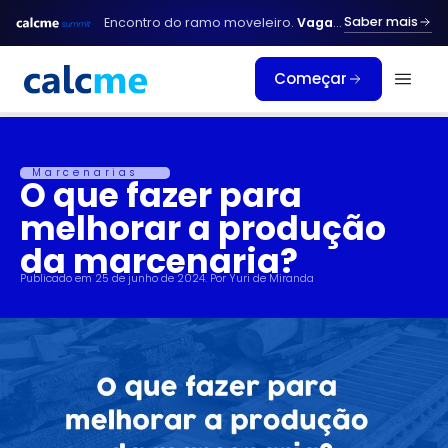
Ir
Saber mais
Encontro do ramo moveleiro.
Vagas limitadas.
para
o
Começar
conteúdo
Marcenarias
O que fazer para
melhorar a produção
da marcenaria?
Publicado em
25 de junho de 2024
. Por
Yuri de Miranda