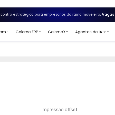
contro estratégico para empresários do ramo moveleiro.
Vagas 
uem
Calcme ERP
CalcmeX
Agentes de IA ✨