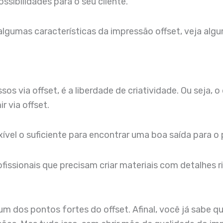
sibilidades para o seu cliente.
lgumas características da impressão offset, veja alg
s via offset, é a liberdade de criatividade. Ou seja, 
r via offset.
exível o suficiente para encontrar uma boa saída para o 
issionais que precisam criar materiais com detalhes ric
um dos pontos fortes do offset. Afinal, você já sabe q