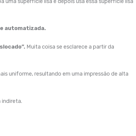
uma superfície lisa e depois usa essa superfície lisa
 e automatizada.
slocado”.
Muita coisa se esclarece a partir da
 mais uniforme, resultando em uma impressão de alta
indireta.