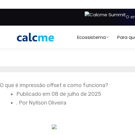
Ir
para
O en
o
conteúdo
Ecossistema
Para q
O que é impressão offset e como funciona?
Publicado em
08 de julho de 2025
. Por
Nyllson Oliveira