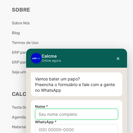
SOBRE
Sobre Nós
Blog
Termos de Uso
ERP para Marcenaria
ERP para Móveis Planejados
Seja um Parceiro Calcme
CALCME
Teste Grátis
Agendar Demonstração
Materiais Gratuitos