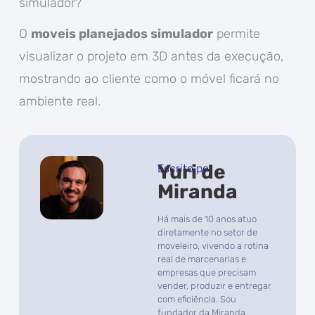
simulador?
O
moveis planejados simulador
permite
visualizar o projeto em 3D antes da execução,
mostrando ao cliente como o móvel ficará no
ambiente real.
Yuri de
Escrito por
Miranda
Há mais de 10 anos atuo
diretamente no setor de
moveleiro, vivendo a rotina
real de marcenarias e
empresas que precisam
vender, produzir e entregar
com eficiência. Sou
fundador da Miranda