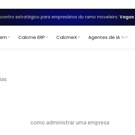
contro estratégico para empresários do ramo moveleiro.
Vagas 
uem
Calcme ERP
CalcmeX
Agentes de IA ✨
ias