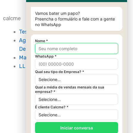
calcme
Teste Grátis
Agendar
Demonstração
Materiais Gratuitos
LLMs.txt