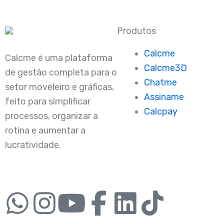
Produtos
Calcme
Calcme é uma plataforma
Calcme3D
de gestão completa para o
Chatme
setor moveleiro e gráficas,
Assiname
feito para simplificar
Calcpay
processos, organizar a
rotina e aumentar a
lucratividade.
W
I
Y
F
L
T