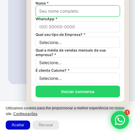
gestão e da entrega de mais
de 6000 ambientes, e
cofundador da Calcme,
plataforma que nasceu da
prática, dos erros e dos
aprendizados do dia a dia
da marcenaria. Hoje, ajudo
empresários do setor a
organizarem seus
processos, aumentarem a
previsibilidade de vendas e
crescerem com mais
controle.
Utilizamos cookies para lhe proporcionar a melhor experiência no nosso
site.
Configurações
.
Aceitar
Recusar