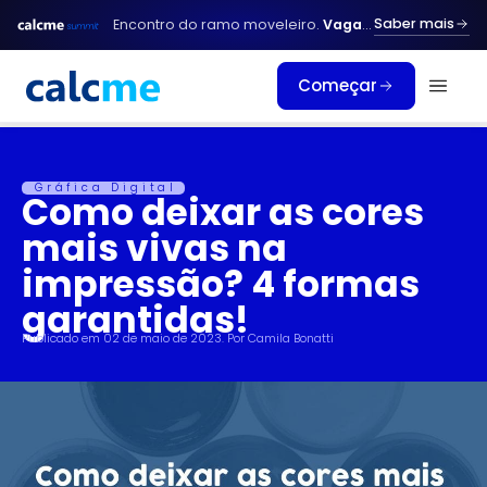
Ir
Saber mais
Encontro do ramo moveleiro.
Vagas limitadas.
para
o
Começar
conteúdo
Gráfica Digital
Como deixar as cores
mais vivas na
impressão? 4 formas
garantidas!
Publicado em
02 de maio de 2023
. Por
Camila Bonatti