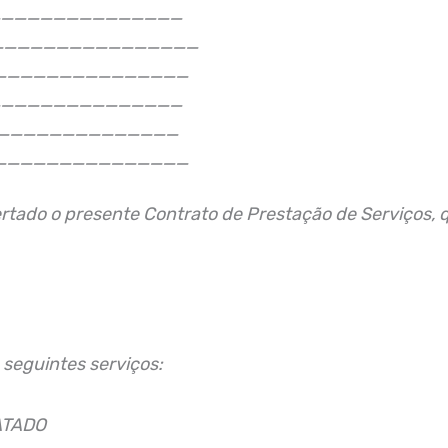
_______________
_________________
________________
________________
_______________
________________
certado o presente Contrato de Prestação de Serviços, 
seguintes serviços:
ATADO