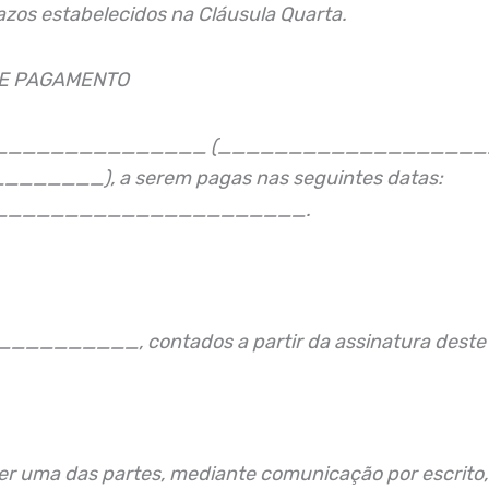
zos estabelecidos na Cláusula Quarta.
DE PAGAMENTO
a de R$ _______________ (___________________
__), a serem pagas nas seguintes datas:
______________________.
__________, contados a partir da assinatura deste 
er uma das partes, mediante comunicação por escrito,