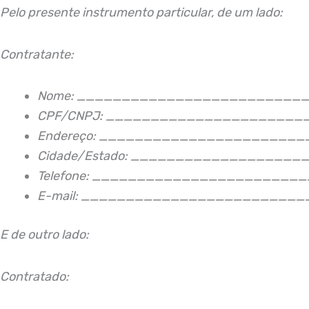
Pelo presente instrumento particular, de um lado:
Contratante:
Nome: _________________________
CPF/CNPJ: _____________________
Endereço: ______________________
Cidade/Estado: __________________
Telefone: _______________________
E-mail: ________________________
E de outro lado:
Contratado: