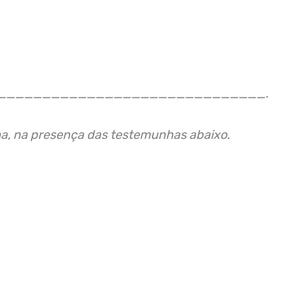
comarca de ______________________________.
rma, na presença das testemunhas abaixo.