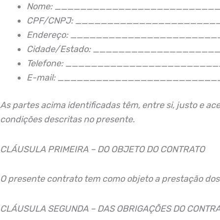
Nome: _________________________
CPF/CNPJ: _____________________
Endereço: ______________________
Cidade/Estado: __________________
Telefone: _______________________
E-mail: ________________________
As partes acima identificadas têm, entre si, justo e a
condições descritas no presente.
CLÁUSULA PRIMEIRA – DO OBJETO DO CONTRATO
O presente contrato tem como objeto a prestação dos 
CLÁUSULA SEGUNDA – DAS OBRIGAÇÕES DO CONTR