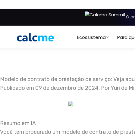
Ir
para
O en
o
conteúdo
Ecossistema
Para q
Modelo de contrato de prestação de serviço: Veja aqui
Publicado em
09 de dezembro de 2024
. Por
Yuri de M
Resumo em IA
Você tem procurado um modelo de contrato de prestaç