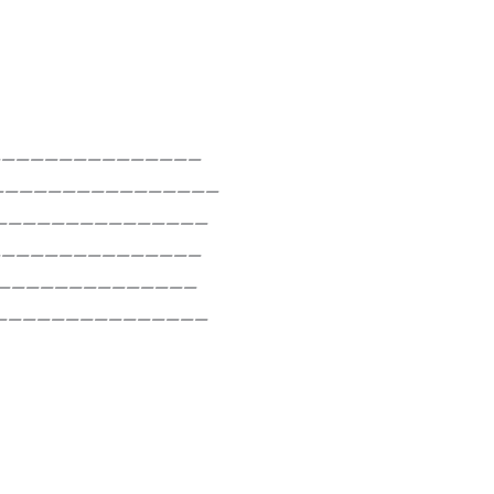
_______________
_________________
________________
________________
_______________
________________