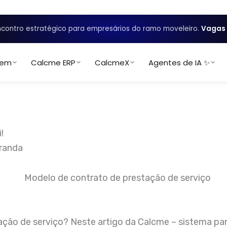
contro estratégico para empresários do ramo moveleiro.
Vagas 
uem
Calcme ERP
CalcmeX
Agentes de IA ✨
!
iranda
ão de serviço? Neste artigo da Calcme – sistema para