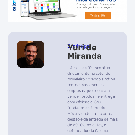
Yuri de
Escrito por
Miranda
Há mais de 10 anos atuo
diretamente no setor de
moveleiro, vivendo a rotina
real de marcenarias e
empresas que precisam
vender, produzir e entregar
com eficiência. Sou
fundador da Miranda
Móveis, onde participei da
gestão e da entrega de mais
de 6000 ambientes, e
cofundador da Calcme,