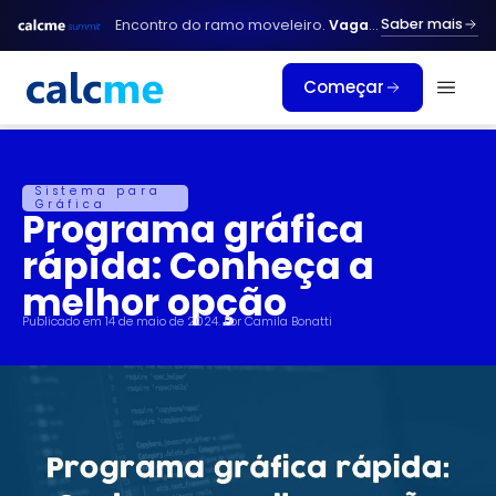
Ir
Saber mais
Encontro do ramo moveleiro.
Vagas limitadas.
para
o
Começar
conteúdo
Sistema para
Gráfica
Programa gráfica
rápida: Conheça a
melhor opção
Publicado em
14 de maio de 2024
. Por
Camila Bonatti