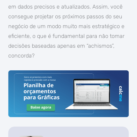
em dados precisos e atualizados. Assim, você
consegue projetar os próximos passos do seu
negócio de um modo muito mais estratégico e
eficiente, o que é fundamental para não tomar
decisões baseadas apenas em “achismos”,
concorda?