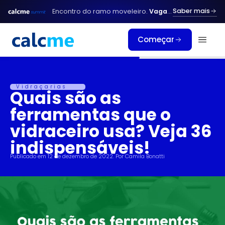
Ir
Saber mais
Encontro do ramo moveleiro.
Vagas limitadas.
para
o
Começar
conteúdo
Vidraçarias
​​Quais são as
ferramentas que o
vidraceiro usa? Veja 36
indispensáveis!
Publicado em
12 de dezembro de 2022
. Por
Camila Bonatti