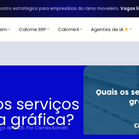
ontro estratégico para empresários do ramo moveleiro.
Vagas l
uem
Calcme ERP
CalcmeX
Agentes de IA
os serviços
 gráfica?
ço de 2025
. Por
Camila Bonatti