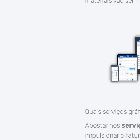
materiais vão ser 
Quais serviços grá
Apostar nos
servi
impulsionar o fatu