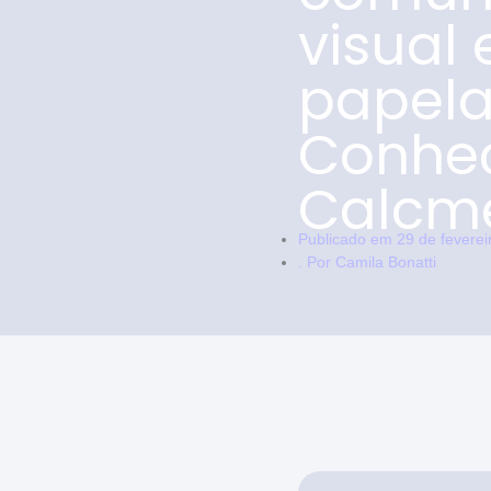
visual 
papela
Conhe
Calcm
Publicado em
29 de feverei
. Por
Camila Bonatti