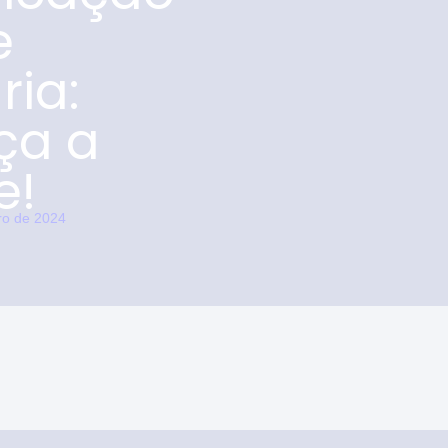
e
ria:
ça a
e!
ro de 2024