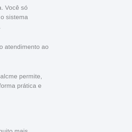
a. Você só
 o sistema
.
ao atendimento ao
alcme permite,
forma prática e
uito mais