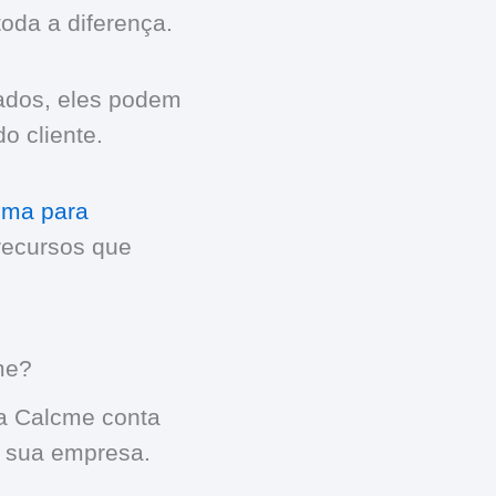
oda a diferença.
zados, eles podem
o cliente.
ema para
recursos que
me?
a Calcme conta
a sua empresa.