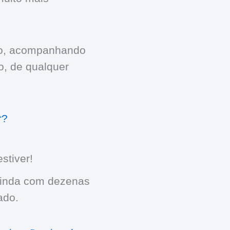
to, acompanhando
, de qualquer
r?
stiver!
ainda com dezenas
ado.