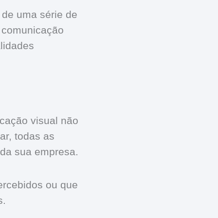
 de uma série de
e comunicação
alidades
icação visual não
ar, todas as
s da sua empresa.
ercebidos ou que
s.