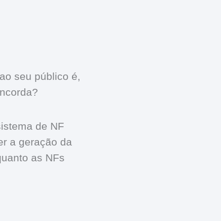
ao seu público é,
oncorda?
sistema de NF
er a geração da
 quanto as NFs