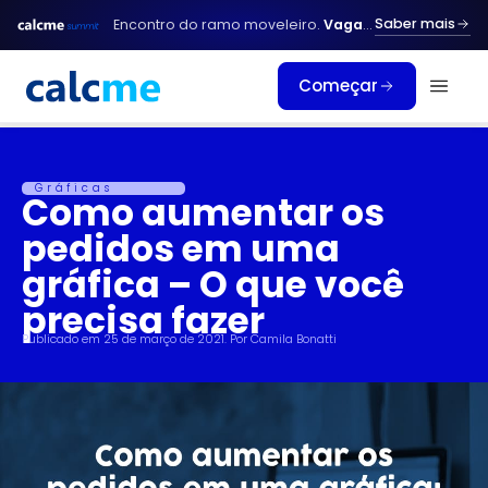
Ir
Saber mais
Encontro do ramo moveleiro.
Vagas limitadas.
para
o
Começar
conteúdo
Gráficas
Como aumentar os
pedidos em uma
gráfica – O que você
precisa fazer
Publicado em
25 de março de 2021
. Por
Camila Bonatti