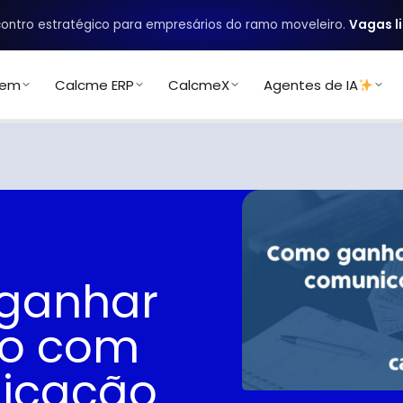
ontro estratégico para empresários do ramo moveleiro.
Vagas l
uem
Calcme ERP
CalcmeX
Agentes de IA
ganhar
ro com
icação