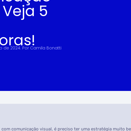
 Veja 5
oras!
ho de 2024
. Por
Camila Bonatti
 com comunicação visual, é preciso ter uma estratégia muito b