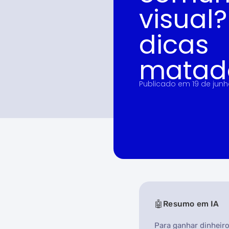
visual?
dicas
matad
Publicado em
19 de jun
Resumo em IA
Para ganhar dinheiro