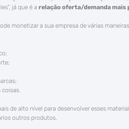
es”, já que é a
relação oferta/demanda mais p
ode monetizar a sua empresa de várias maneira
co;
rte;
arcas;
 coisas.
nais de alto nível para desenvolver esses materia
ários outros produtos.