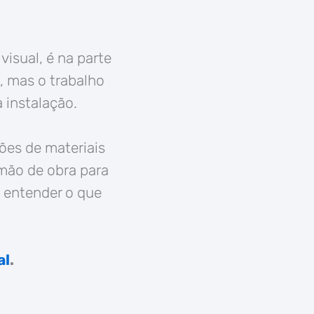
isual, é na parte
, mas o trabalho
 instalação.
ões de materiais
mão de obra para
 entender o que
al
.