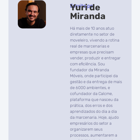
Yuri de
Escrito por
Miranda
Há mais de 10 anos atuo
diretamente no setor de
moveleiro, vivendo a rotina
real de marcenarias e
empresas que precisam
vender, produzir e entregar
com eficiência. Sou
fundador da Miranda
Móveis, onde participei da
gestão e da entrega de mais
de 6000 ambientes, e
cofundador da Calcme,
plataforma que nasceu da
prática, dos erros e dos
aprendizados do dia a dia
da marcenaria. Hoje, ajudo
empresários do setor a
organizarem seus
processos, aumentarem a