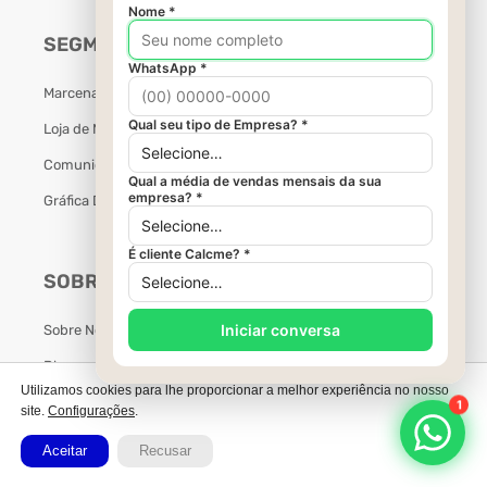
SEGMENTOS
Marcenaria
Loja de Móveis Planejados
Comunicação Visual
Gráfica Digital
SOBRE
Sobre Nós
Blog
Utilizamos cookies para lhe proporcionar a melhor experiência no nosso
Termos de Uso
site.
Configurações
.
ERP para Marcenaria
Aceitar
Recusar
ERP para Móveis Planejados