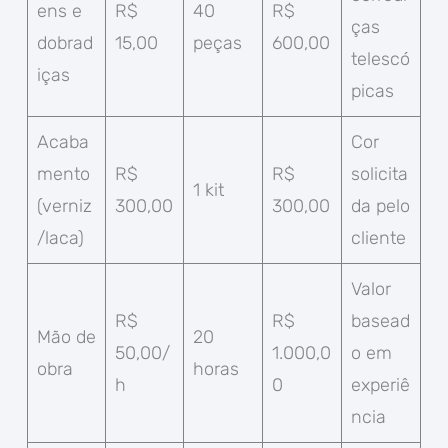
ens e
R$
40
R$
ças
dobrad
15,00
peças
600,00
telescó
iças
picas
Acaba
Cor
mento
R$
R$
solicita
1 kit
(verniz
300,00
300,00
da pelo
/laca)
cliente
Valor
R$
R$
basead
Mão de
20
50,00/
1.000,0
o em
obra
horas
h
0
experiê
ncia