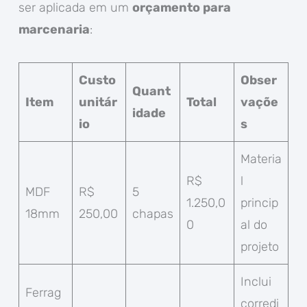
ser aplicada em um
orçamento para
marcenaria
:
Custo
Obser
Quant
Item
unitár
Total
vaçõe
idade
io
s
Materia
R$
l
MDF
R$
5
1.250,0
princip
18mm
250,00
chapas
0
al do
projeto
Inclui
Ferrag
corredi