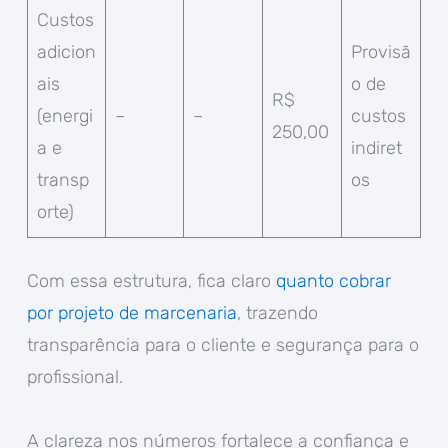
Custos
adicion
Provisã
ais
o de
R$
(energi
–
–
custos
250,00
a e
indiret
transp
os
orte)
Com essa estrutura, fica claro
quanto cobrar
por projeto de marcenaria
, trazendo
transparência para o cliente e segurança para o
profissional.
A clareza nos números fortalece a confiança e