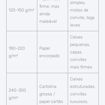
simples,
firme, mas
120–150 g/m²
miolos de
ainda
convite, tags
maleável
leves
Caixas
pequenas,
180–220
Papel
capas,
g/m²
encorpado
convites
mais firmes
Caixas
Cartolina
estruturadas,
240–300
grossa /
convites
g/m²
papel cartão
luxuosos,