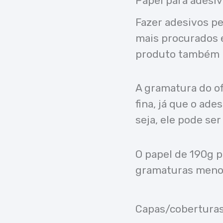
Papel para adesi
Fazer adesivos pe
mais procurados e
produto também n
A gramatura do o
fina, já que o ad
seja, ele pode ser
O papel de 190g p
gramaturas menos
Capas/coberturas