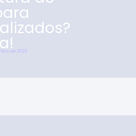
para
alizados?
a!
mbro de 2023