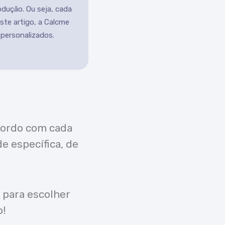
odução. Ou seja, cada
este artigo, a Calcme
 personalizados.
cordo com cada
e específica, de
 para escolher
o!