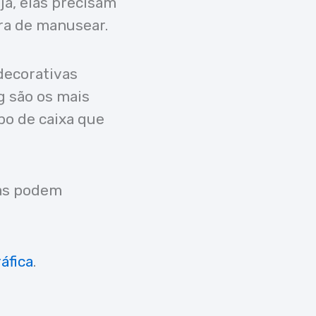
ja, elas precisam
ra de manusear.
decorativas
g são os mais
po de caixa que
das podem
áfica
.