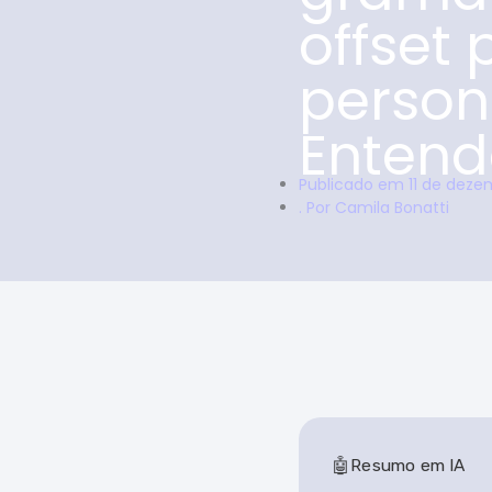
offset 
person
Entend
Publicado em
11 de deze
. Por
Camila Bonatti
Resumo em IA