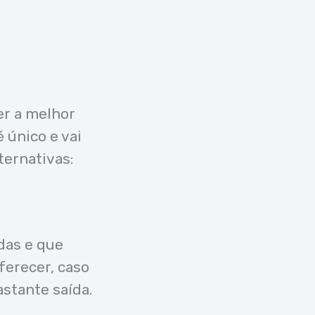
er a melhor
 único e vai
ternativas:
das e que
ferecer, caso
stante saída.