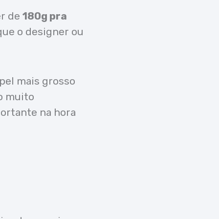
er de
180g pra
que o designer ou
pel mais grosso
o muito
ortante na hora