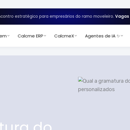
contro estratégico para empresários do ramo moveleiro.
Vagas 
uem
Calcme ERP
CalcmeX
Agentes de IA ✨
tura do