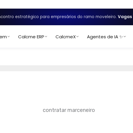
contro estratégico para empresários do ramo moveleiro.
Vagas 
uem
Calcme ERP
CalcmeX
Agentes de IA ✨