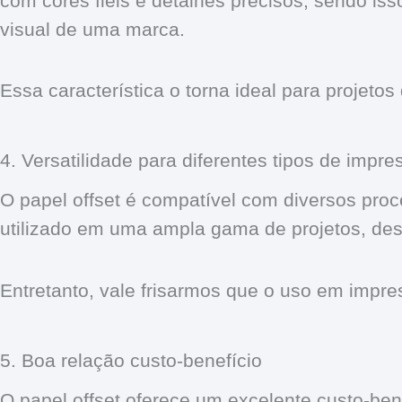
com cores fiéis e detalhes precisos, sendo is
visual de uma marca.
Essa característica o torna ideal para projetos
4. Versatilidade para diferentes tipos de impre
O papel offset é compatível com diversos proce
utilizado em uma ampla gama de projetos, de
Entretanto, vale frisarmos que o uso em impr
5. Boa relação custo-benefício
O papel offset oferece um excelente custo-ben