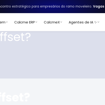
contro estratégico para empresários do ramo moveleiro.
Vagas 
uem
Calcme ERP
CalcmeX
Agentes de IA ✨
ffset?
fset?