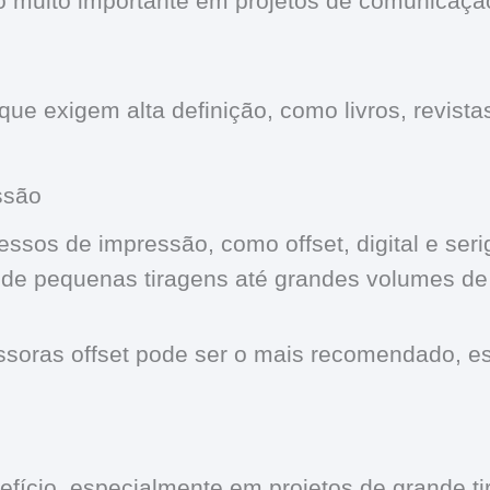
so muito importante em projetos de comunicaçã
 que exigem alta definição, como livros, revista
ssão
ssos de impressão, como offset, digital e serig
sde pequenas tiragens até grandes volumes de
essoras offset pode ser o mais recomendado, e
efício, especialmente em projetos de grande ti