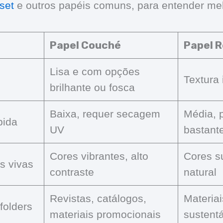
set
e outros papéis comuns, para entender mel
Papel Couché
Papel R
Lisa e com opções
Textura 
brilhante ou fosca
Baixa, requer secagem
Média, 
pida
UV
bastant
Cores vibrantes, alto
Cores s
s vivas
contraste
natural
Revistas, catálogos,
Materia
 folders
materiais promocionais
sustent