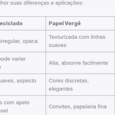
hor suas diferenças e aplicações:
eciclado
Papel Vergê
Texturizada com linhas
irregular, opaca
suaves
pode variar
Alta, absorve facilmente
e
uaves, aspecto
Cores discretas,
elegantes
is com apelo
Convites, papelaria fina
ável