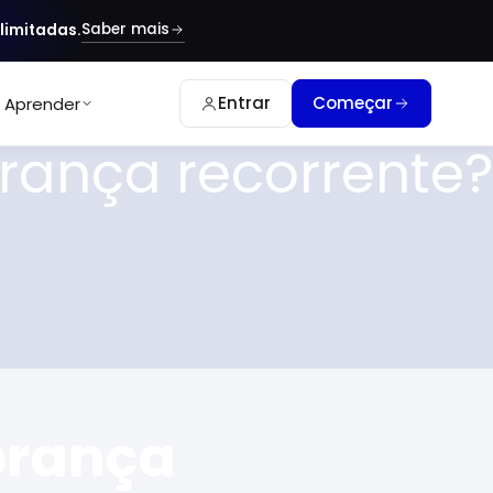
Saber mais
limitadas.
Entrar
Começar
Aprender
ança recorrente?
brança