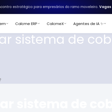
contro estratégico para empresários do ramo moveleiro.
Vagas 
uem
Calcme ERP
CalcmeX
Agentes de IA ✨
 sistema de cobr
r sistema de co