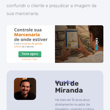
confundir o cliente e prejudicar a imagem da
sua marcenaria.
Yuri de
Escrito por
Miranda
Há mais de 10 anos atuo
diretamente no setor de
moveleiro, vivendo a rotina