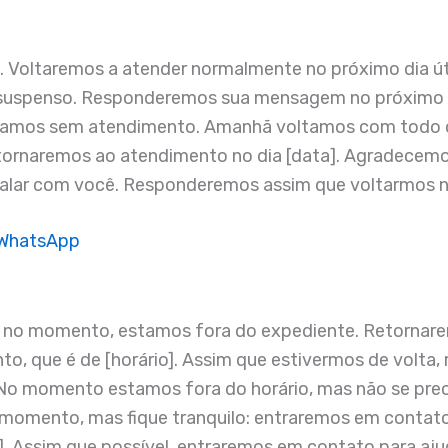
ga. Voltaremos a atender normalmente no próximo dia 
 suspenso. Responderemos sua mensagem no próximo di
stamos sem atendimento. Amanhã voltamos com todo o
tornaremos ao atendimento no dia [data]. Agradecemo
falar com você. Responderemos assim que voltarmos no
 WhatsApp
e, no momento, estamos fora do expediente. Retornar
nto, que é de [horário]. Assim que estivermos de vo
 No momento estamos fora do horário, mas não se pre
 momento, mas fique tranquilo: entraremos em contat
o]. Assim que possível, entraremos em contato para aju