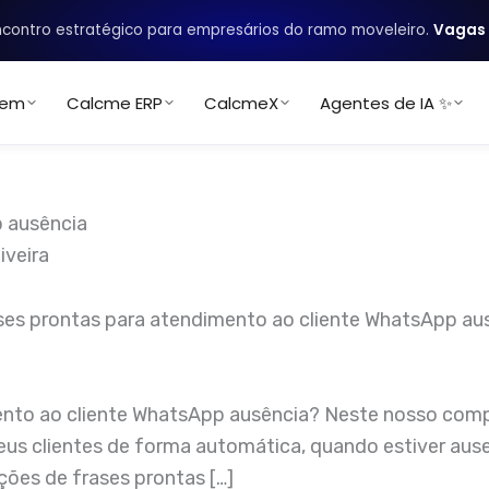
contro estratégico para empresários do ramo moveleiro.
Vagas 
uem
Calcme ERP
CalcmeX
Agentes de IA ✨
p ausência
iveira
ento ao cliente WhatsApp ausência? Neste nosso comp
 seus clientes de forma automática, quando estiver a
ões de frases prontas […]