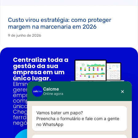
Custo virou estratégia: como proteger
margem na marcenaria em 2026
9 de junho de 2026
Centralize toda a
gestão da sua
empresa em um
único lugar.
Elimine o caos e
gerencie a sua
empresa por
completo em um
único sistema.
Chega de várias
ferramentas no seu
negócio!
Conheça a