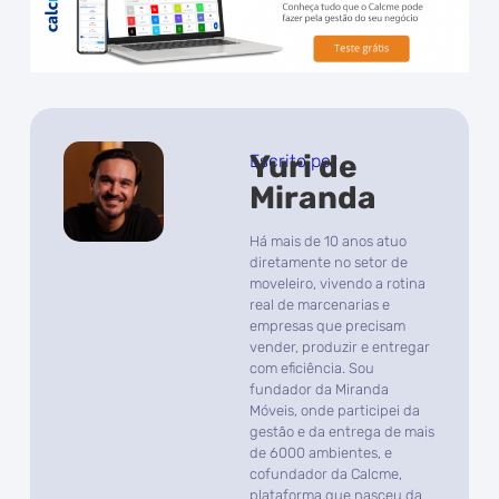
Yuri de
Escrito por
Miranda
Há mais de 10 anos atuo
diretamente no setor de
moveleiro, vivendo a rotina
real de marcenarias e
empresas que precisam
vender, produzir e entregar
com eficiência. Sou
fundador da Miranda
Móveis, onde participei da
gestão e da entrega de mais
de 6000 ambientes, e
cofundador da Calcme,
plataforma que nasceu da