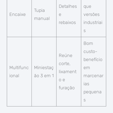
Detalhes
que
Tupia
Encaixe
e
versões
manual
rebaixos
industriai
s
Bom
custo-
Reúne
benefício
corte,
Multifunc
Miniestaç
em
lixament
ional
ão 3 em 1
marcenar
o e
ias
furação
pequena
s