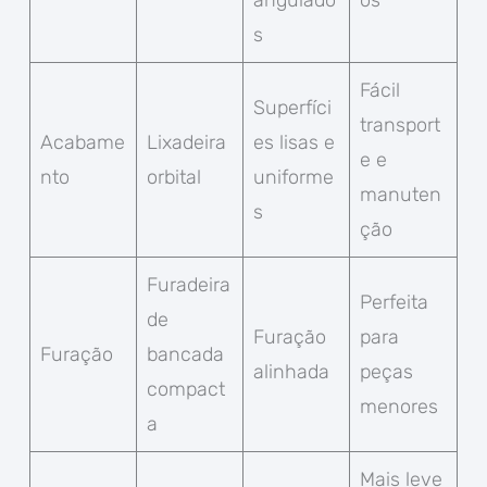
angulado
os
s
Fácil
Superfíci
transport
Acabame
Lixadeira
es lisas e
e e
nto
orbital
uniforme
manuten
s
ção
Furadeira
Perfeita
de
Furação
para
Furação
bancada
alinhada
peças
compact
menores
a
Mais leve