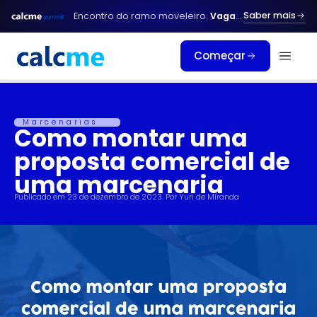
Ir
Saber mais
Encontro do ramo moveleiro.
Vagas limitadas.
para
o
Começar
conteúdo
Marcenarias
Como montar uma
proposta comercial de
uma marcenaria
Publicado em
23 de dezembro de 2023
. Por
Yuri de Miranda