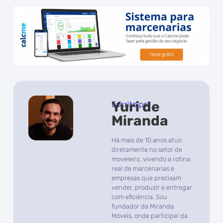
Yuri de
Escrito por
Miranda
Há mais de 10 anos atuo
diretamente no setor de
moveleiro, vivendo a rotina
real de marcenarias e
empresas que precisam
vender, produzir e entregar
com eficiência. Sou
fundador da Miranda
Móveis, onde participei da