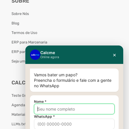
SOBRE
Sobre Nós
Blog
Termos de Uso
ERP para Marcenaria
ERP para Móveis Planejados
Seja um Parceiro Calcme
CALCME
Teste Grátis
Agendar Demonstração
Materiais Gratuitos
LLMs.txt