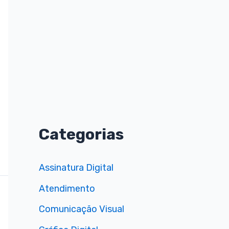
s
a
r
p
o
r
:
Categorias
Assinatura Digital
Atendimento
Comunicação Visual