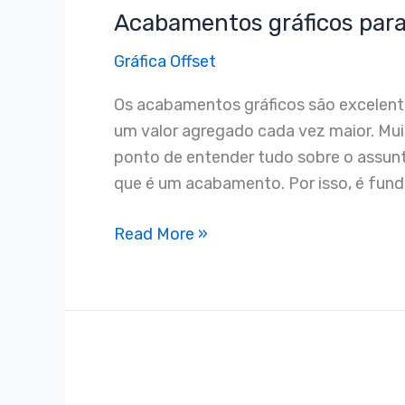
Acabamentos gráficos para
para
usar
Gráfica Offset
nas
suas
Os acabamentos gráficos são excelent
impressões
um valor agregado cada vez maior. Muit
ponto de entender tudo sobre o assunto
que é um acabamento. Por isso, é fund
Read More »
4
dicas