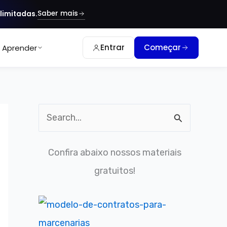
Saber mais
limitadas.
Entrar
Começar
Aprender
P
e
Confira abaixo nossos materiais
s
gratuitos!
q
u
i