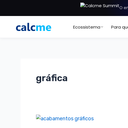
Ir
O en
para
o
Ecossistema
Para q
conteúdo
gráfica
Acabamentos
gráficos