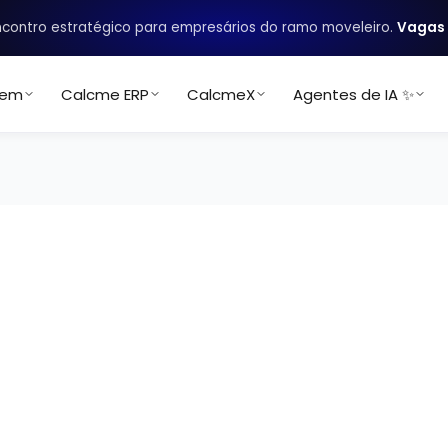
contro estratégico para empresários do ramo moveleiro.
Vagas 
uem
Calcme ERP
CalcmeX
Agentes de IA ✨