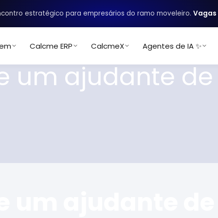
contro estratégico para empresários do ramo moveleiro.
Vagas 
uem
Calcme ERP
CalcmeX
Agentes de IA ✨
 de um ajudante d
 de um ajudante d