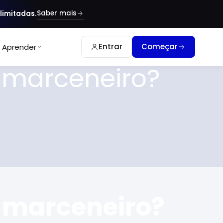
Saber mais
limitadas.
Entrar
Começar
Aprender
e marceneiro?
e marceneiro?