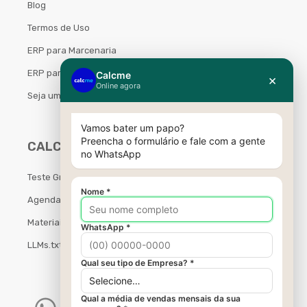
Blog
Termos de Uso
ERP para Marcenaria
ERP para Móveis Planejados
Seja um Parceiro Calcme
CALCME
Teste Grátis
Agendar Demonstração
Materiais Gratuitos
LLMs.txt
W
I
Y
F
L
T
h
n
o
a
i
i