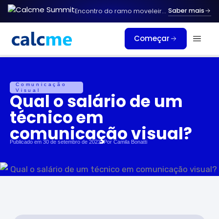
Ir
Saber mais
Encontro do ramo moveleiro.
Vagas limitada
para
o
Começar
conteúdo
Comunicação
Visual
Qual o salário de um
técnico em
comunicação visual?
Publicado em
30 de setembro de 2023
. Por
Camila Bonatti