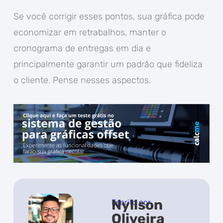
Se você corrigir esses pontos, sua gráfica pode
economizar em retrabalhos, manter o
cronograma de entregas em dia e
principalmente garantir um padrão que fideliza
o cliente. Pense nesses aspectos.
Nyllson
Escrito por
Oliveira