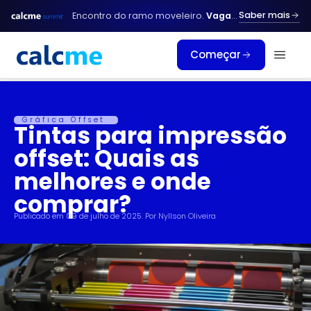
Ir
Saber mais
Encontro do ramo moveleiro.
Vagas limitadas.
para
o
Começar
conteúdo
Gráfica Offset
Tintas para impressão
offset: Quais as
melhores e onde
comprar?
Publicado em
09 de julho de 2025
. Por
Nyllson Oliveira